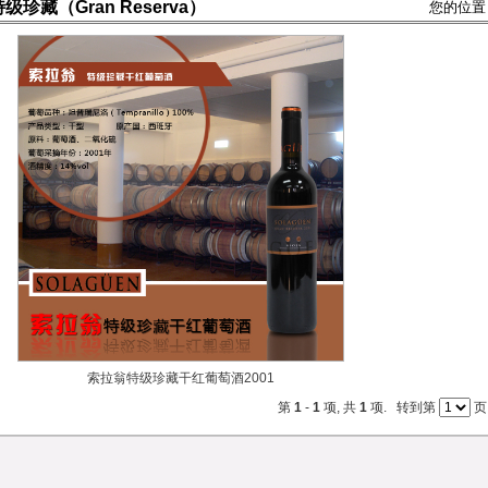
级珍藏（Gran Reserva）
您的位置
索拉翁特级珍藏干红葡萄酒2001
第
1
-
1
项, 共
1
项. 转到第
页